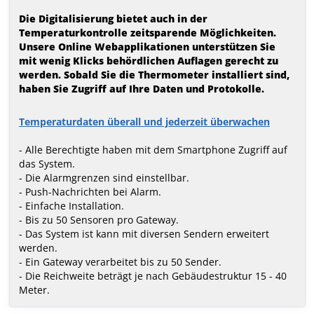
Die Digitalisierung bietet auch in der
Temperaturkontrolle zeitsparende Möglichkeiten.
Unsere Online Webapplikationen unterstützen Sie
mit wenig Klicks behördlichen Auflagen gerecht zu
werden. Sobald Sie die Thermometer installiert sind,
haben Sie Zugriff auf Ihre Daten und Protokolle.
Tem­pe­ra­tur­da­ten über­all und jeder­zeit über­wa­chen
- Alle Berechtigte haben mit dem Smart­phone Zugriff auf
das System.
- Die Alarm­gren­zen sind ein­stell­bar.
- Push-Nach­rich­ten bei Alarm.
- Ein­fa­che Instal­la­tion.
- Bis zu 50 Sensoren pro Gate­way.
- Das Sys­tem ist kann mit diversen Sen­dern erwei­tert
werden.
- Ein Gateway verarbeitet bis zu 50 Sender.
- Die Reichweite beträgt je nach Gebäudestruktur 15 - 40
Meter.